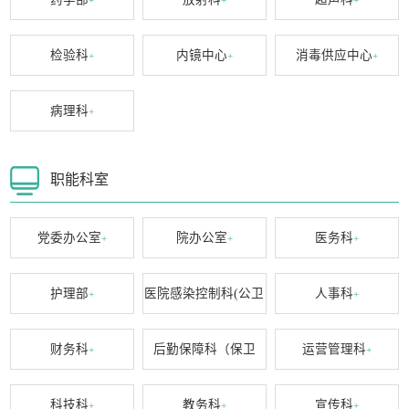
+
+
+
检验科
内镜中心
消毒供应中心
+
+
+
病理科
+
职能科室
党委办公室
院办公室
医务科
+
+
+
护理部
医院感染控制科(公卫
人事科
+
+
科)
+
财务科
后勤保障科（保卫
运营管理科
+
+
科）
+
科技科
教务科
宣传科
+
+
+