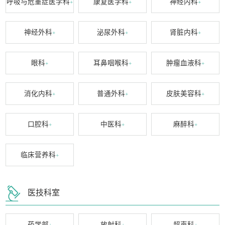
呼吸与危重症医学科
康复医学科
神经内科
+
+
+
神经外科
泌尿外科
肾脏内科
+
+
+
眼科
耳鼻咽喉科
肿瘤血液科
+
+
+
消化内科
普通外科
皮肤美容科
+
+
+
口腔科
中医科
麻醉科
+
+
+
临床营养科
+
医技科室
药学部
放射科
超声科