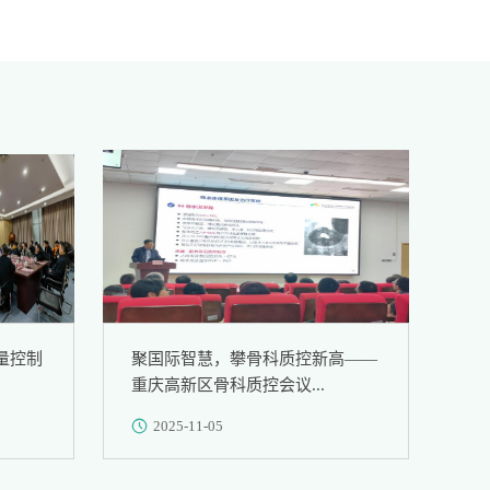
量控制
聚国际智慧，攀骨科质控新高——
从“无
重庆高新区骨科质控会议...
脊髓损
2025-11-05
2025