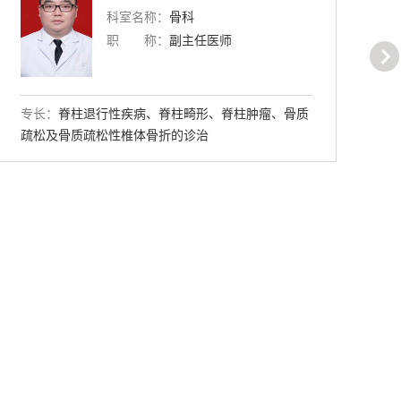
科室名称：
骨科
职 称：
副主任医师
专长：
擅长关节外科如肩、膝、髋及踝关节疼痛、运
专
动医学如半月板损伤关节脱位、髋膝关节置换