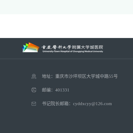
地址：重庆市沙坪坝区大学城中路55号
邮编：401331
书记院长邮箱：cyddxcyy@126.com