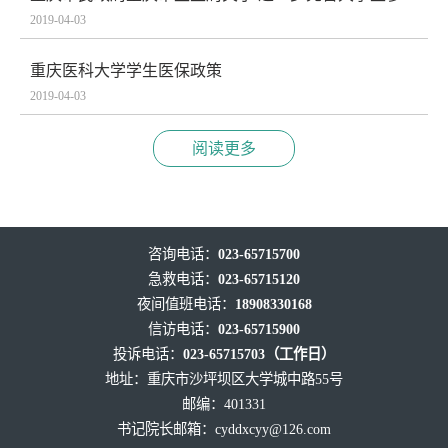
城乡居民合作 医疗保险有关政策的通知
2019-04-03
重庆医科大学学生医保政策
2019-04-03
阅读更多
咨询电话：
023-65715700
急救电话：
023-65715120
夜间值班电话：
18908330168
信访电话：
023-65715900
投诉电话：
023-65715703（工作日）
地址：重庆市沙坪坝区大学城中路55号
邮编：401331
书记院长邮箱：
cyddxcyy@126.com