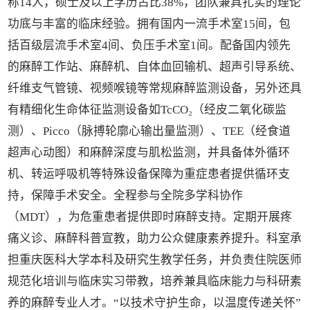
称14人，硕士及以上学历占比38%，团队兼具扎实的理论
功底与丰富的临床经验。拥有国内一流手术室15间，包
括百级层流手术室4间、负压手术室1间。配备国内领先
的麻醉工作站、麻醉机、自体血回输机、超声引导系统、
纤维支气管镜、视频喉镜等常规麻醉监测设备，另外还具
有精细化生命体征监测设备如TcCO₂（经皮二氧化碳监
测）、Picco（脉搏轮廓心输出量监测）、TEE（经食道
超声心动图）和麻醉深度与肌松监测，并具备体外循环
机、转运呼吸机等特殊设备保障为重症患者提供循环支
持，保障手术安全。全程参与全院多学科协作
（MDT），为危重患者提供即时麻醉支持。定期开展疼
痛义诊、麻醉科普宣教，助力公众健康素养提升。科室承
担重庆医科大学本科及研究生教学任务，并负责住院医师
规范化培训与临床实习带教，培养兼具临床能力与科研素
养的麻醉专业人才。“以技术守护生命，以温度传递关怀”