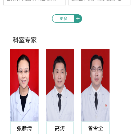
“麻醉学科临床应用新视野学术
帷幕，重庆医科大学附属大学城
研讨会”在重庆医科大学附属大
医院麻醉科“针锋相队”团队，凭
学城医院成功召开。本次会议吸
借扎实的理论功底、稳定的心理
引了全市麻醉领域的医护骨干与
素质和出色的临场发挥，最终在
学术精英齐聚一堂，共同探讨学
172个城市，1392名医生，464支
科发展新路径。大会由重庆医科
队伍中脱颖而出，以第三名的佳
科室专家
大学附属大学城医院手术麻醉科
绩成功晋级全国总决赛，正式向
主任、重庆市医院协会麻醉专业
年度总冠军发起冲击。本次比赛
委员会副主任委员张彦清主持。
现场竞争激烈，由麻醉科主任张
重庆市医院协会麻醉专委会主任
彦清带队，欧刚（队长）、冯晓
委员郁葱教授率先致开幕辞，围
庆、高苑松组成的“针锋相队”
绕麻醉...
团...
张彦清
高涛
曾令全