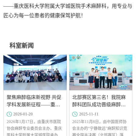
——重庆医科大学附属大学城医院手术麻醉科，用专业与
匠心为每一位患者的健康保驾护航！
科室新闻
聚焦麻醉临床新视野 共促
北部赛区第三名！我院麻
学科发展新征程——重庆
醉科团队成功晋级麻醉知
市麻醉学科临床应用新视
识竞赛全国总决赛
2026-01-20
2025-11-11
野学术研讨会在我院成功
2026年1月17日，由重庆市医院
2025年11月8日，由中国医师协
召开
协会麻醉专业委员会主办、重庆
会主办的“宁静致远”麻醉知识竞
医科大学附属大学城医院承办的
赛全国半决赛（北部赛区）落下