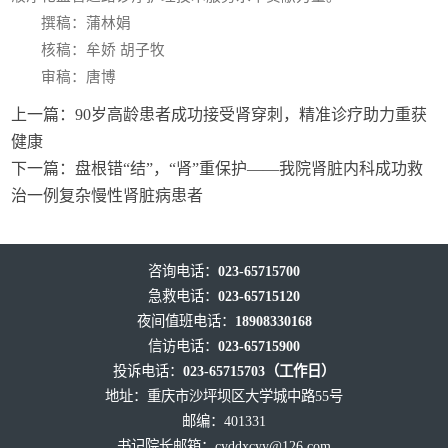
撰稿：蒲林娟
核稿：牟娇 胡子牧
审稿：唐博
上一篇：
90岁高龄患者成功接受肾穿刺，精准诊疗助力重获
健康
下一篇：
盘根错“结”，“肾”重保护——我院肾脏内科成功救
治一例复杂慢性肾脏病患者
咨询电话：
023-65715700
急救电话：
023-65715120
夜间值班电话：
18908330168
信访电话：
023-65715900
投诉电话：
023-65715703（工作日）
地址：重庆市沙坪坝区大学城中路55号
邮编：401331
书记院长邮箱：
cyddxcyy@126.com