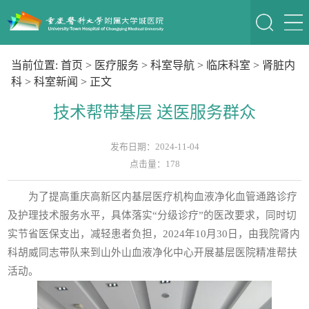
当前位置:
首页
>
医疗服务
>
科室导航
>
临床科室
>
肾脏内
科
>
科室新闻
> 正文
技术帮带基层 送医服务群众
发布日期：2024-11-04
点击量：
178
为了提高重庆高新区内基层医疗机构血液净化血管通路诊疗
及护理技术服务水平，具体落实“分级诊疗”的医改要求，同时切
实节省医保支出，减轻患者负担，2024年10月30日，由我院肾内
科胡威同志带队来到山外山血液净化中心开展基层医院精准帮扶
活动。