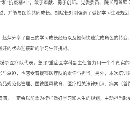
”和“抗疫精神”，敢于奉献、勇于创新。党委委员、院长周善
越，并能与医院共同成长。副院长刘刚强调了做好学习生涯规划
、赵萍分享了自己的学习成长经历以及如何快速完成角色的转变
最好的状态迎接新的学习生涯挑战。
援鄂医疗队代表，急诊/重症医学科副主任鲁力用一个个真实
张与急迫，也感受着援鄂医疗队的责任与担当。另外，本次培训
药品规范化管理、医德医风教育、医疗相关法律知识、病案（首
满满，一定会以前辈为榜样做好学习和人生的规划，主动担当起