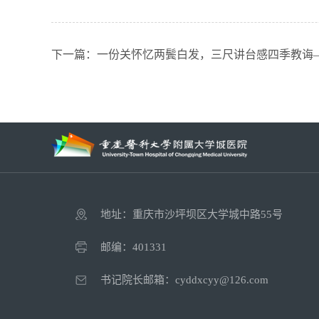
下一篇：一份关怀忆两鬓白发，三尺讲台感四季教诲—
地址：重庆市沙坪坝区大学城中路55号
邮编：401331
书记院长邮箱：cyddxcyy@126.com