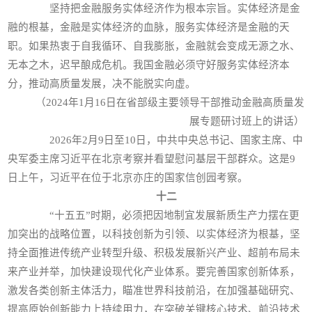
坚持把金融服务实体经济作为根本宗旨。实体经济是金
融的根基，金融是实体经济的血脉，服务实体经济是金融的天
职。如果热衷于自我循环、自我膨胀，金融就会变成无源之水、
无本之木，迟早酿成危机。我国金融必须守好服务实体经济本
分，推动高质量发展，决不能脱实向虚。
（2024年1月16日在省部级主要领导干部推动金融高质量发
展专题研讨班上的讲话）
2026年2月9日至10日，中共中央总书记、国家主席、中
央军委主席习近平在北京考察并看望慰问基层干部群众。这是9
日上午，习近平在位于北京亦庄的国家信创园考察。
十二
“十五五”时期，必须把因地制宜发展新质生产力摆在更
加突出的战略位置，以科技创新为引领、以实体经济为根基，坚
持全面推进传统产业转型升级、积极发展新兴产业、超前布局未
来产业并举，加快建设现代化产业体系。要完善国家创新体系，
激发各类创新主体活力，瞄准世界科技前沿，在加强基础研究、
提高原始创新能力上持续用力，在突破关键核心技术、前沿技术