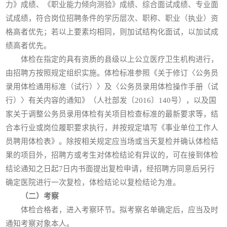
力》成绩、《职业能力倾向测验》成绩、综合面试成绩、专业面
试成绩，符合岗位招聘条件的学历层次、职称、职业（执业）资
格高者优先；若以上要素均相同，则加试结构化面试，以加试成
绩高者优先。
体检在指定的具有资质的县级以上公立医疗卫生机构进行，
由招聘方按照规定组织实施。体检标准参照《关于修订〈公务员
录用体检通用标准（试行）〉及〈公务员录用体检操作手册（试
行）〉有关内容的通知》（人社部发〔2016〕140号），以及国
家关于调整公务员录用体检有关项目检查标准的最新要求等，结
合本行业或岗位履职要求执行，并按规定填写《事业单位工作人
员聘用体检表》。除按相关规定应当场或当天复检并确认体检结
果的项目外，招聘方或考生对体检结论有异议的，可在接到体检
结论通知之日起7日内书面提出复检申请，经招聘方同意后另行
确定医院进行一次复检，体检结论以复检结论为准。
（二）考察
体检合格者，进入考察环节。拟考察名单确定后，应当及时
通知考察对象本人。