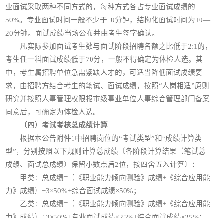
业面试采取两种不同方式的，每种方式各占专业面试成绩的
50%。专业面试时间一般不少于10分钟，结构化面试时间为10—
20分钟。面试成绩当场公布并由考生签字确认。
凡实际参加面试考生数与面试阶段招聘名额之比低于2:1的，
考生任一科面试成绩低于70分，一般不得确定为体检人选。其
中，考生属招聘单位急需紧缺人才的，可适当降低面试成绩要
求，由招聘方结合考生的笔试、面试成绩，按照“人岗相适”原则
研究并按照人事管理权限报市级事业单位人事综合管理部门备案
同意后，可确定为体检人选。
（四）考试考核总成绩计算
根据本公告附件1中招聘岗位的“考试类型”和“成绩计算类
型”，分别按照以下规则计算总成绩〔各阶段计算结果（笔试总
成绩、面试总成绩）保留小数点后2位，按四舍五入计算〕：
甲类：总成绩=（《职业能力倾向测验》成绩+《综合应用能
力》成绩）÷3×50%+综合面试成绩×50%；
乙类：总成绩=（《职业能力倾向测验》成绩+《综合应用能
力》成绩）÷3×50%+专业面试成绩×25%+综合面试成绩×25%；