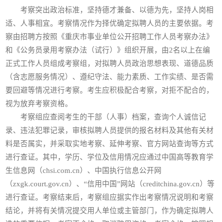
考察突出政治标准，坚持德才兼备、以德为先，坚持人岗相
适、人事相宜。考察情况作为择优确定拟聘人员的主要依据。考
察由招聘方按照《重庆市事业单位公开招聘工作人员考察办法》
和《公务员录用考察办法（试行）》组织开展，由2名以上在编
正式工作人员组成考察组，对拟聘人员政治思想表现、道德品质
（含志愿服务情况）、遵纪守法、能力素质、工作实绩、是否需
要回避等情况进行考察。考生应积极配合考察，对拒不配合的，
视为放弃考察资格。
考察组应查阅考生的干部（人事）档案，查询个人诚信记
录、违法犯罪记录，审核拟聘人员提供的报名材料及其他有关材
料是否属实，并采取实地考察、延伸考察、官方网站查询等方式
进行查证。其中，学历、学位及信用情况应通过中国高等教育学
生信息网（chsi.com.cn）、中国执行信息公开网
（zxgk.court.gov.cn）、“信用中国”网站（creditchina.gov.cn）等
进行查证。考察结束后，考察组应据实作出考察情况说明和考察
结论，并将有关情况提交用人单位或主管部门，作为确定拟聘人