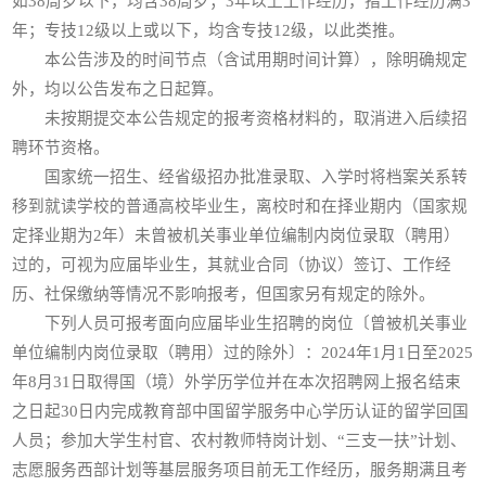
如38周岁以下，均含38周岁；3年以上工作经历，指工作经历满3
年；专技12级以上或以下，均含专技12级，以此类推。
本公告涉及的时间节点（含试用期时间计算），除明确规定
外，均以公告发布之日起算。
未按期提交本公告规定的报考资格材料的，取消进入后续招
聘环节资格。
国家统一招生、经省级招办批准录取、入学时将档案关系转
移到就读学校的普通高校毕业生，离校时和在择业期内（国家规
定择业期为2年）未曾被机关事业单位编制内岗位录取（聘用）
过的，可视为应届毕业生，其就业合同（协议）签订、工作经
历、社保缴纳等情况不影响报考，但国家另有规定的除外。
下列人员可报考面向应届毕业生招聘的岗位〔曾被机关事业
单位编制内岗位录取（聘用）过的除外〕：2024年1月1日至2025
年8月31日取得国（境）外学历学位并在本次招聘网上报名结束
之日起30日内完成教育部中国留学服务中心学历认证的留学回国
人员；参加大学生村官、农村教师特岗计划、“三支一扶”计划、
志愿服务西部计划等基层服务项目前无工作经历，服务期满且考