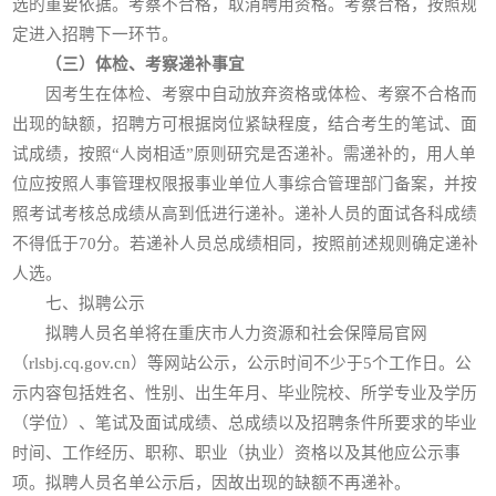
选的重要依据。考察不合格，取消聘用资格。考察合格，按照规
定进入招聘下一环节。
（三）体检、考察递补事宜
因考生在体检、考察中自动放弃资格或体检、考察不合格而
出现的缺额，招聘方可根据岗位紧缺程度，结合考生的笔试、面
试成绩，按照“人岗相适”原则研究是否递补。需递补的，用人单
位应按照人事管理权限报事业单位人事综合管理部门备案，并按
照考试考核总成绩从高到低进行递补。递补人员的面试各科成绩
不得低于70分。若递补人员总成绩相同，按照前述规则确定递补
人选。
七、拟聘公示
拟聘人员名单将在重庆市人力资源和社会保障局官网
（rlsbj.cq.gov.cn）等网站公示，公示时间不少于5个工作日。公
示内容包括姓名、性别、出生年月、毕业院校、所学专业及学历
（学位）、笔试及面试成绩、总成绩以及招聘条件所要求的毕业
时间、工作经历、职称、职业（执业）资格以及其他应公示事
项。拟聘人员名单公示后，因故出现的缺额不再递补。