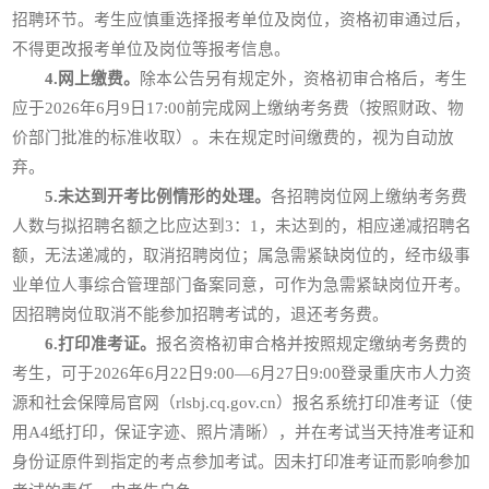
招聘环节。考生应慎重选择报考单位及岗位，资格初审通过后，
不得更改报考单位及岗位等报考信息。
4.网上缴费。
除本公告另有规定外，资格初审合格后，考生
应于2026年6月9日17:00前完成网上缴纳考务费（按照财政、物
价部门批准的标准收取）。未在规定时间缴费的，视为自动放
弃。
5.未达到开考比例情形的处理。
各招聘岗位网上缴纳考务费
人数与拟招聘名额之比应达到3：1，未达到的，相应递减招聘名
额，无法递减的，取消招聘岗位；属急需紧缺岗位的，经市级事
业单位人事综合管理部门备案同意，可作为急需紧缺岗位开考。
因招聘岗位取消不能参加招聘考试的，退还考务费。
6.打印准考证。
报名资格初审合格并按照规定缴纳考务费的
考生，可于2026年6月22日9:00—6月27日9:00登录重庆市人力资
源和社会保障局官网（rlsbj.cq.gov.cn）报名系统打印准考证（使
用A4纸打印，保证字迹、照片清晰），并在考试当天持准考证和
身份证原件到指定的考点参加考试。因未打印准考证而影响参加