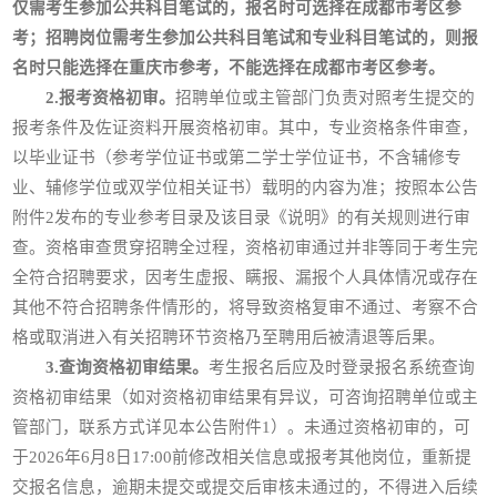
仅需考生参加公共科目笔试的，报名时可选择在成都市考区参
考；招聘岗位需考生参加公共科目笔试和专业科目笔试的，则报
名时只能选择在重庆市参考，不能选择在成都市考区参考。
2.报考资格初审。
招聘单位或主管部门负责对照考生提交的
报考条件及佐证资料开展资格初审。其中，专业资格条件审查，
以毕业证书（参考学位证书或第二学士学位证书，不含辅修专
业、辅修学位或双学位相关证书）载明的内容为准；按照本公告
附件2发布的专业参考目录及该目录《说明》的有关规则进行审
查。资格审查贯穿招聘全过程，资格初审通过并非等同于考生完
全符合招聘要求，因考生虚报、瞒报、漏报个人具体情况或存在
其他不符合招聘条件情形的，将导致资格复审不通过、考察不合
格或取消进入有关招聘环节资格乃至聘用后被清退等后果。
3.查询资格初审结果。
考生报名后应及时登录报名系统查询
资格初审结果（如对资格初审结果有异议，可咨询招聘单位或主
管部门，联系方式详见本公告附件1）。未通过资格初审的，可
于2026年6月8日17:00前修改相关信息或报考其他岗位，重新提
交报名信息，逾期未提交或提交后审核未通过的，不得进入后续