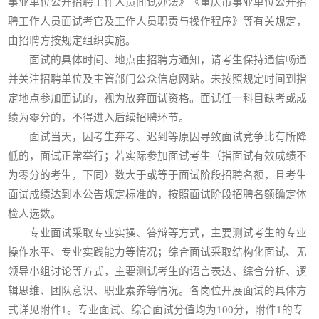
事业单位公开招聘工作人员面试办法》《重庆市事业单位公开招
聘工作人员面试考官及工作人员职责与操作程序》等有关规定，
由招聘方按规定组织实施。
面试的具体时间、地点由招聘方通知，请考生保持通信畅通
并关注招聘单位及主管部门公众信息网站。未按照规定时间到指
定地点参加面试的，视为放弃面试资格。面试任一科目缺考或成
绩为零分的，不得进入后续招聘环节。
面试当天，因考生弃考、迟到等原因导致面试竞争比有所降
低的，面试正常举行；若实际参加面试考生（指面试有效成绩不
为零分的考生，下同）数大于或等于面试阶段招聘名额，且考生
面试成绩达到本公告规定标准的，按照面试阶段招聘名额确定体
检人选数。
专业面试采取专业实操、答辩等方式，主要测试考生的专业
操作水平、专业实践能力等情况；综合面试采取结构化面试、无
领导小组讨论等方式，主要测试考生的语言表达、综合分析、逻
辑思维、团队意识、职业素养等情况。各岗位开展面试的具体方
式详见附件1。专业面试、综合面试分值均为100分，附件1的专