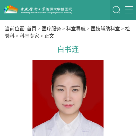
当前位置:
首页
>
医疗服务
>
科室导航
>
医技辅助科室
>
检
验科
>
科室专家
> 正文
白书连