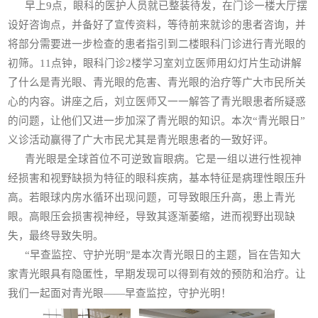
早上9点，眼科的医护人员就已整装待发，在门诊一楼大厅摆
设好咨询点，并备好了宣传资料，等待前来就诊的患者咨询，并
将部分需要进一步检查的患者指引到二楼眼科门诊进行青光眼的
初筛。11点钟，眼科门诊2楼学习室刘立医师用幻灯片生动讲解
了什么是青光眼、青光眼的危害、青光眼的治疗等广大市民所关
心的内容。讲座之后，刘立医师又一一解答了青光眼患者所疑惑
的问题，让他们又进一步加深了青光眼的知识。本次“青光眼日”
义诊活动赢得了广大市民尤其是青光眼患者的一致好评。
青光眼是全球首位不可逆致盲眼病。它是一组以进行性视神
经损害和视野缺损为特征的眼科疾病，基本特征是病理性眼压升
高。若眼球内房水循环出现问题，可导致眼压升高，患上青光
眼。高眼压会损害视神经，导致其逐渐萎缩，进而视野出现缺
失，最终导致失明。
“早查监控、守护光明”是本次青光眼日的主题，旨在告知大
家青光眼具有隐匿性，早期发现可以得到有效的预防和治疗。让
我们一起面对青光眼——早查监控，守护光明！