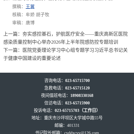
撰稿：
王翼
核稿：牟娇 胡子牧
审稿：唐博
上一篇：
夯实感控基石，护航医疗安全——重庆高新区医院
感染质量控制中心举办2026年上半年院感防控专题培训
下一篇：
医院党委理论学习中心组专题学习习近平总书记关
于健康中国建设的重要论述
咨询电话：
023-65715700
急救电话：
023-65715120
夜间值班电话：
18908330168
信访电话：
023-65715900
投诉电话：
023-65715703（工作日）
地址：重庆市沙坪坝区大学城中路55号
邮编：401331
书记院长邮箱：
cyddxcyy@126.com