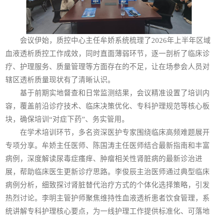
会议伊始，质控中心主任牟娇系统梳理了2026年上半年区域
血液透析质控工作成效，同时直面薄弱环节，逐一剖析了临床诊
疗、护理服务、质量管理等方面存在的不足，让在场参会人员对
辖区透析质量现状有了清晰认识。
基于前期实地督查和日常监测结果，会议精准设置了培训内
容，覆盖前沿诊疗技术、临床决策优化、专科护理规范等核心板
块，确保培训“对症下药”、务实管用。
在学术培训环节，多名资深医护专家围绕临床高频难题展开
专项分享。牟娇主任医师、陈国涛主任医师结合最新指南和丰富
病例，深度解读尿毒症瘙痒、肿瘤相关性肾脏病的最新诊治进
展，帮助临床医生更新诊疗思路。李俊辰主治医师通过典型临床
病例分析，细致探讨肾脏替代治疗方式的个体化选择策略，引发
热烈讨论。李明主管护师聚焦维持性血液透析患者饮食管理，系
统讲解专科护理核心要点，为一线护理工作提供标准化、可落地