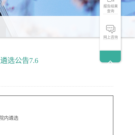
报告结果
查询
网上咨询
选公告7.6
院内遴选