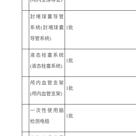
封堵球囊导管
系统(封堵球囊
1批
导管系统)
液态栓塞系统
1批
(液态栓塞系统)
颅内血管支架
1批
(颅内血管支架)
一次性使用脑
1批
检测电极