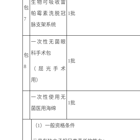
生物可吸收雷
包
帕霉素洗脱冠
1批
7
脉支架系统
一次性无菌眼
科手术包
包
1批
8
（屈光手术
用）
一次性使用无
1批
菌医用海绵
（1）一般资格条件