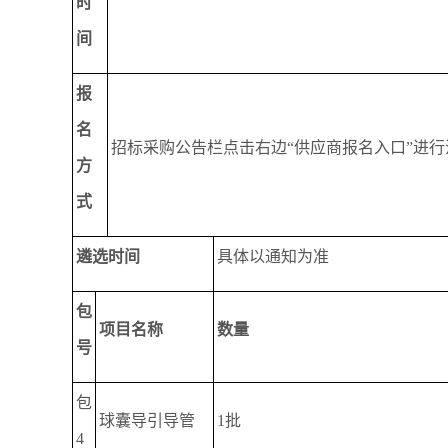
时
间
报
名
招标采购公告栏点击右边“供应商报名入口”进行注册报名http://
方
式
遴选
时间
具体以通知为准
包
项目名称
数量
号
包
球囊导引导管
1批
4