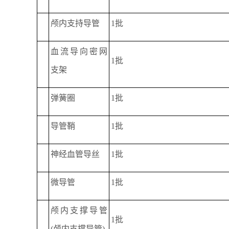
颅内支持导管
1批
血流导向密网
1批
支架
弹簧圈
1批
导管鞘
1批
神经血管导丝
1批
微导管
1批
颅内支撑导管
1批
(颅内支撑导管)