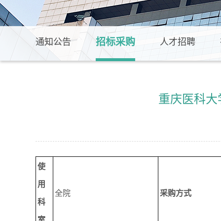
招标采购
通知公告
人才招聘
重庆医科大
使
用
全院
采购方式
科
室