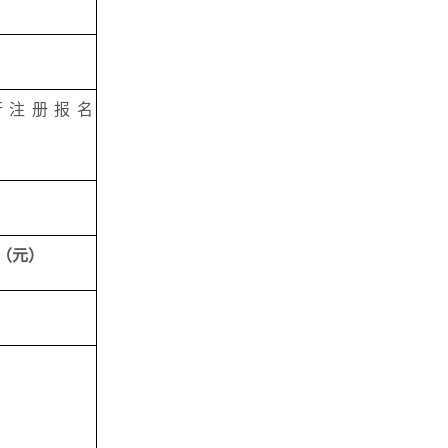
行注册报名
（
元
）