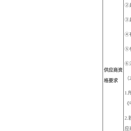
②
③
④
⑤
⑥
供应商资
（
格要求
1
《
2
应