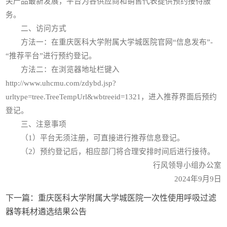
关产品最新发展，平台为各供应商和销售代表提供预约接待服
务。
二、访问方式
方法一：在重庆医科大学附属大学城医院官网“信息发布”-
“推荐平台”进行预约登记。
方法二：在浏览器地址栏键入
http://www.uhcmu.com/zdybd.jsp?
urltype=tree.TreeTempUrl&wbtreeid=1321，进入推荐界面后预约
登记。
三、注意事项
（1）平台无须注册，可直接进行推荐信息登记。
（2）预约登记后，相应部门将合理安排时间后进行接待。
行风领导小组办公室
2024年9月9日
下一篇：
重庆医科大学附属大学城医院一次性使用呼吸过滤
器等耗材遴选结果公告